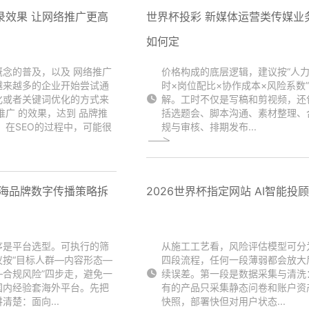
录效果 让网络推广更高
世界杯投彩 新媒体运营类传媒业
如何定
概念的普及，以及 网络推广
价格构成的底层逻辑，建议按“人
越来越多的企业开始尝试通
时×岗位配比×协作成本×风险系数
化或者关键词优化的方式来
解。工时不仅是写稿和剪视频，还
推广 的效果，达到 品牌推
括选题会、脚本沟通、素材整理、
。在SEO的过程中，可能很
规与审核、排期发布...
出海品牌数字传播策略拆
2026世界杯指定网站 AI智能投
序是平台选型。可执行的筛
从施工工艺看，风险评估模型可分
议按“目标人群—内容形态—
四段流程，任何一段薄弱都会放大
—合规风险”四步走，避免一
续误差。第一段是数据采集与清洗
国内经验套海外平台。先把
有的产品只采集静态问卷和账户资
清楚：面向...
快照，部署快但对用户状态...