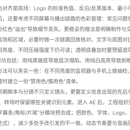
对齐是底线：Logo 的标准色值、反白/反黑版本、最小
后，还要考虑不同屏幕与播出链路的色彩管理：常见问题
红色“溢出”导致细节丢失。更稳妥的做法是明确制作与
高饱和区域，必要时做一次链路回放核对。文字与底图对
同亮度、不同压缩强度下仍可读；透明底叠加时要预留遮
踩坑包括：用纯黑做底导致层次塌陷、用纯白高亮导致刺
方法可以务实一些：在不同亮度的监视器与手机上做抽检
时建立一份“禁用色/慎用色”清单。
前期脚本与分镜不只定义镜头，更要定义信息出现的先后
、转场时保留哪些关键识别元素。进入 AE 后，工程组织
幕条/角标/片尾”分模块预合成；把颜色、字体、Logo
达式），减少多处手改引发的不一致。动态节奏要与音画