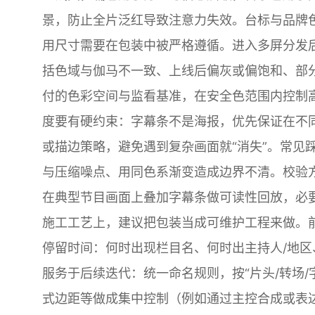
景，防止全片泛红导致注意力失效。台标与品牌色
用尺寸需要在包装中被严格遵循。进入多屏分发
括色域与伽马不一致、上线后偏灰或偏饱和、部分
付的色彩空间与监看基准，在安全色范围内控制
度要有硬约束：字幕条不是海报，优先保证在不
或描边策略，避免遇到复杂画面就“消失”。常见
与压缩噪点、用同色系渐变造成边界不清。校验
在典型节目画面上叠加字幕条做可读性回放，必要
施工工艺上，建议把包装当成可维护工程来做。
停留时间：何时出现栏目名、何时出主持人/地区
服务于后续迭代：统一命名规则，按“片头/转场/字
式边距等做成集中控制（例如通过主控合成或表