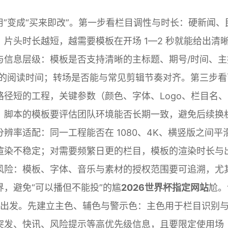
用”变成“买来即改”。第一步看栏目调性与时长：硬新闻、
片头时长越短，越需要模板在开场 1—2 秒就能给出清
与信息层级：模板是否支持清晰的主标题、期号/时间、主
息的阅读时间；转场是否能与常见剪辑节奏对齐。第三步看
径短的工程，关键参数（颜色、字体、Logo、栏目名、
、脚本的模板要评估团队环境能否长期一致，避免后续换
辨率适配：同一工程能否在 1080、4K、横竖版之间平
渲染不稳定；对需要频繁日更的栏目，模板的渲染时长与
风险：模板、字体、音乐与素材的授权范围要可追溯，尤
，避免“可以播但不能投”的尴
2026世界杯指定网站
尬。
色”出发。先建立主色、辅色与警示色：主色用于栏目识别
突发、快讯、风险提示等高优先级信息，且要限定使用场