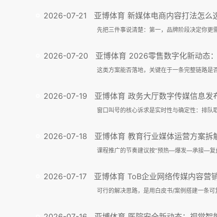
2026-07-21
亚博体育 新媒体电商内容打法怎么选：达人合作、自播矩阵与店
2026-07-20
亚博体育 2026零售数字化新动态：人工智能技术在门店客流分析
2026-07-19
亚博体育 政务大厅数字传媒信息发布系统怎么选：窗口叫号、政策公
2026-07-18
亚博体育 教育行业媒体运营方案拆解：课程推广节奏、口碑内容矩
2026-07-17
亚博体育 ToB企业网络传媒内容营销怎么做：白皮书案例拆解
2026-07-16
亚博体育 医院安全新动态：视觉智能行为分析如何在跌倒检测中