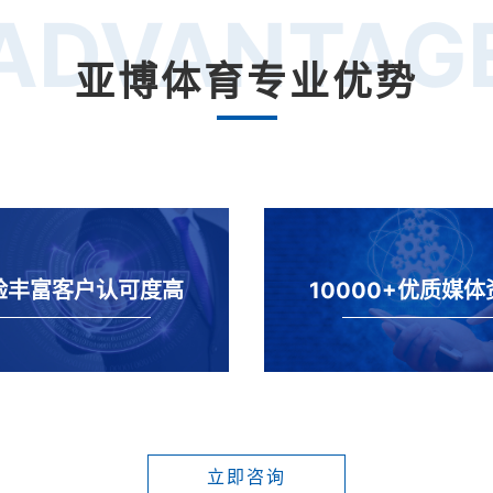
ADVANTAG
亚博体育专业优势
验丰富客户认可度高
10000+优质媒体
立即咨询