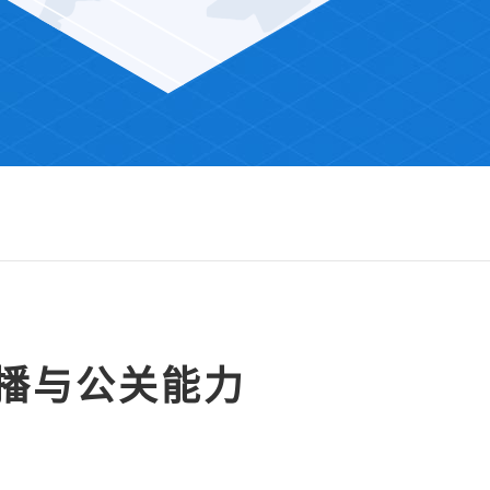
传播与公关能力