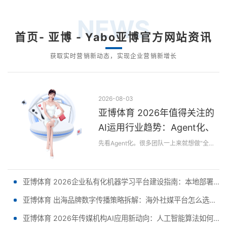
NEWS
首页- 亚博 - Yabo亚博官方网站资讯
获取实时营销新动态，实现企业营销新增长
2026-08-03
亚博体育 2026年值得关注的
AI运用行业趋势：Agent化、
端侧部署与多模态商业化进入
先看Agent化。很多团队一上来就想做“全自动”，结果预算先失控。更稳妥的做法是先按任务复杂度分层：高频、规则清晰、容错要求高的任务优先；跨部门、依赖人...
规 - 副本 (3)
亚博体育 2026企业私有化机器学习平台建设指南：本地部署与云部署安全性对比及合规新动态 - 副本
亚博体育 出海品牌数字传播策略拆解：海外社媒平台怎么选、内容如何本地化、投放如何规划 - 副本
亚博体育 2026年传媒机构AI应用新动向：人工智能算法如何在热点识别、舆情分析与内容审核 - 副本