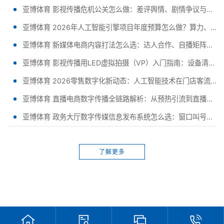
亚博体育 影视传播危机公关怎么做：差评舆情、剧情争议与演员事件的应对预案与标准流程 - 副本 - 副本 (2)
亚博体育 2026年人工智能引擎项目年度预算怎么做？算力、数据、人力三项拆解与行业成本新趋 - 副本 - 副本 (2)
亚博体育 新媒体电商内容打法怎么选：达人合作、自播矩阵与店播的成本结构与转化效果对比
亚博体育 影视传播用LED虚拟拍摄（VP）入门指南：设备清单、搭建流程与成本预算参考
亚博体育 2026零售数字化新动态：人工智能技术在门店客流分析中的落地案例与投资回报观察
亚博体育 直播电商数字传播全链路解析：从预热引流到直播间转化与复购私域运营
亚博体育 政务大厅数字传媒信息发布系统怎么选：窗口叫号、政策公示与应急播报一体化指南
了解更多