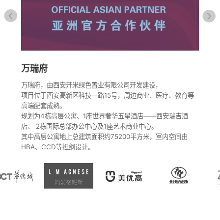
乳
澳
品
产
经
万瑞府
业
的
公
万瑞府，由西安开米绿色置业有限公司开发建设，
婴
项目位于西安高新区科技一路15号，周边商业、医疗、教育等
高端配套成熟。
规划为4栋高层公寓、1座世界奢华五星酒店——西安瑞吉酒
店、 2栋国际总部办公中心及1座艺术商业中心。
其中高层公寓地上总建筑面积约75200平方米，室内空间由
HBA、CCD等担纲设计。