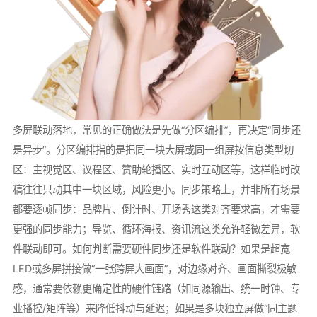
多屏联动落地，常见的正确做法是先做“分区编排”，再决定“同步还
是异步”。分区编排指的是把同一块大屏或同一组屏按信息类型切
区：主视觉区、议程区、赞助轮播区、实时互动区等，这样临时改
稿往往只动其中一块区域，风险更小。同步策略上，并非所有场景
都要逐帧同步：品牌片、倒计时、开场秀这类对齐要求高，才需要
更强的同步能力；导览、循环海报、资讯流这类允许轻微差异，软
件联动即可。如何判断需要硬件同步还是软件联动？如果是超宽
LED或多屏拼接做“一张跨屏大画面”，对边缘对齐、画面撕裂极敏
感，通常要依赖更确定性的硬件链路（如同源输出、统一时钟、专
业播控/矩阵等）来降低抖动与延迟；如果是多块独立屏做“同主题