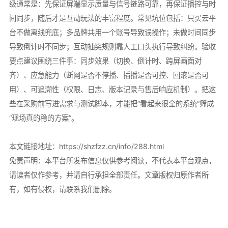
级通常是：先保证屏端显示质量与信号链路可靠，再保证播控与时
间同步，随后才是互动玩法的丰富程度。常见坑位包括：只买云平
台不做离线兜底；多品牌共用一个账号导致误操作；未做时间同步
导致倒计时不同步；互动抽奖规则靠人工口头执行导致纠纷。验收
要点建议围绕三件事：同步效果（切换、倒计时、跨屏画面对
齐）、应急能力（断网是否不停播、插播是否可控、回滚是否可
用）、可追溯性（权限、日志、版本记录与售后响应机制）。把这
些在采购前写进需求与测试脚本，才能把“看起来很全的系统”筛成
“现场真的稳的方案”。
本文链接地址：
https://shzfzz.cn/info/288.html
免责声明：本平台所发布信息仅供参考阅读，不代表本平台观点，
请读者仅作参考，并请自行承担全部责任。文章版权归原作者所
有，如有侵权，请联系我们删除。