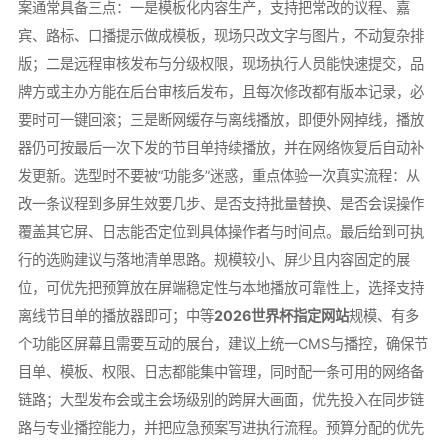
案通常具备三点：一是模板化内容生产，支持把常改的议程、嘉
宾、路标、口播提示做成模板，现场只改文字与图片，不动复杂排
版；二是远程审核发布与分级权限，现场执行人员能快速提交，品
牌方或主办方能在后台审核后发布，且每次修改都有版本记录，必
要时可一键回滚；三是断网缓存与离线播放，即便外网掉线，播放
器仍可按最后一次下发的节目单持续播放，并在网络恢复后自动补
发更新。选型时不要被“功能多”迷惑，重点体验一次真实流程：从
改一条议程到多屏生效要几步、是否支持批量替换、是否会误操作
覆盖其它屏、日志能否定位到具体操作者与时间点。最后给到可执
行的选购建议与落地清单思路。规模较小、屏少且内容固定的展
位，可优先把预算放在屏端稳定性与本地播放可靠性上，选择支持
离线节目单的播放器即可；中等
2026世界杯指定网站
规模、有多
个功能区屏幕且需要互动的展台，建议上统一CMS与播控，确保节
目单、模板、权限、日志都能集中管理，同时配一条可用的网络备
链路；大型发布会或主会场级别的跨屏大画面，优先投入在同步链
路与专业播控能力，并把应急预案写进执行流程。预算分配的优先