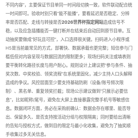
不同内容”，主要保证节目单同一时间段切换一致，软件联动配合统
一时间即可。验收时别只看“能不能播”，要看延迟是否稳定、分辨
率是否匹配、走线与转接是否
2026世界杯指定网站
造成信号不
稳，以及应急插播能否一键打断并在结束后自动回到原节目单。互
动抽奖要做成“好玩且可控”，入口选择很关键。扫码进入小程序或
H5是当前最常见的方式，部署快、数据承载也更完整；短信参与门
槛低但对内容呈现与数据回流的限制更多；现场扫码关注或填表则
要平衡转化路径长度与用户耐心。规则设计上建议把“参与条件、抽
奖次数、中奖校验、领奖流程”在系统里固化，减少主持人口头解释
造成的争议。风控层面至少要支持基础防刷（设备/账号频次限
制）、黑名单、重复领奖拦截；现场公示建议做到“只展示必要信
息”，比如昵称/尾号，避免在大屏上直接暴露完整手机号等敏感信
息。数据闭环方面，务必在采购前确认：数据会存在哪里、能否导
出、保留多久、是否支持按活动分组与权限隔离；同时要给出清晰
的告知与授权方式，做到目的限定与最小化收集，避免为了抽奖顺
手收集过多无关信息。