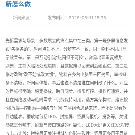
新怎么做
新闻来源：
发布时间：2026-06-11 18:38
先拆需求与场景：多数展会的痛点集中在三类。第一是多屏信息发
布“各播各的”，时间点对不上、分辨率不一致、同一物料不同屏显
示效果差。第二是互动引流“热闹但不可控”，容易出现重复领奖、
刷票、主持人临场处理尴尬，且数据难以回流到后续跟进。第三是
临时改稿“改不动或改太慢”，物料在多台电脑里来回拷贝，审核链
条不清晰，断网就停播，事后也说不清是谁在何时改了什么。对应
的目标很明确：稳定播放、跨屏同步、权限可控、操作可追溯，并
且在网络波动与临时需求下仍能保持可用。选方案架构时，建议按
“播放端—控制端—网络与时间”三层组合思路来选，而不是只看软
件功能表。播放端包括LED、拼接屏、竖屏海报机、投影等，关键
参数是分辨率、刷新与接口链路的可靠性：LED大屏更关注发送/接
收卡与走线；拼接屏更关注拼缝与色彩一致性；竖屏更多用于导览