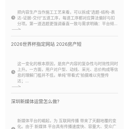
把内容生产当作施工工艺来看，可以拆成“选题-结构-表
达-证据-交付”五道工序，每道工序都对应算法偏好与扣
分项。第一道选题更强调垂直一致与需求明确：平台倾...
2026世界杯指定网站 2026房产短
这一变化的根本原因，是房产内容的复杂性与时效性同时
上升。一方面，用户对户型、动线、采光、总价构成等信
息的理解门槛并不低，单纯“带看式”拍摄难以完整传
达；...
深圳新媒体运营怎么做?
新媒体平台的崛起，为 互联网传播 带来了天翻地覆的变
化。由于 新媒体 平台具有传播速度快、容量大、受众广