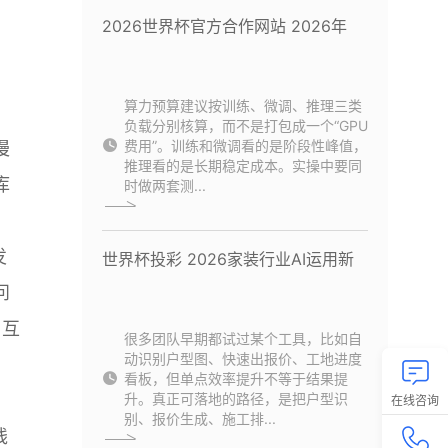
2026世界杯官方合作网站 2026年
算力预算建议按训练、微调、推理三类
，
负载分别核算，而不是打包成一个“GPU
费用”。训练和微调看的是阶段性峰值，
慢
推理看的是长期稳定成本。实操中要同
库
时做两套测...
发
世界杯投彩 2026家装行业AI运用新
问
：互
很多团队早期都试过某个工具，比如自
动识别户型图、快速出报价、工地进度
；
看板，但单点效率提升不等于结果提
，
升。真正可落地的路径，是把户型识
在线咨询
别、报价生成、施工排...
线