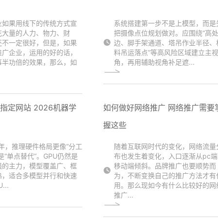
业如果用线下的传统方式宣
系统搭建第一步不是上模型，而是
花大量的人力、物力、财
把摄像点位规划做对。应围绕“高
还不一定很好，但是，如果
边、脚手架通道、塔吊作业半径、
推广企业，运用的好的话，
料吊运落点”等高风险区域建立主
事半功倍的效果，那么，如
角，再用辅助视角补足遮...
杯指定网站 2026机器学
如何做好网络推广 网络推广需要
握这些
6年，推理硬件格局更像“分工
随着互联网时代的变化，网络流量
是“单点替代”。GPU仍然是
布也发生着变化，入口逐渐从pc端
强的主力，模型覆盖广、框
移动端倾斜。品牌推广也要顺势而
熟，适合多模型并行和快速
为，不断变换自己的推广方法才有
..
用。那么现如今有什么比较好的网
推广...