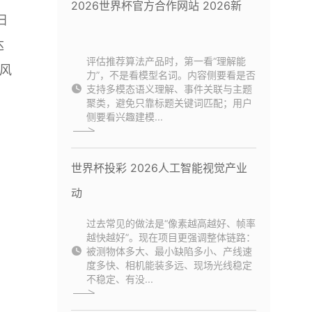
2026世界杯官方合作网站 2026新
扫
达
评估推荐算法产品时，第一看“理解能
风
力”，不是看模型名词。内容侧要看是否
支持多模态语义理解、事件关联与主题
聚类，避免只靠标题关键词匹配；用户
侧要看兴趣建模...
世界杯投彩 2026人工智能视觉产业
动
过去常见的做法是“像素越高越好、帧率
越快越好”。现在项目更强调整体链路：
被测物体多大、最小缺陷多小、产线速
度多快、相机能装多远、现场光线稳定
不稳定、有没...