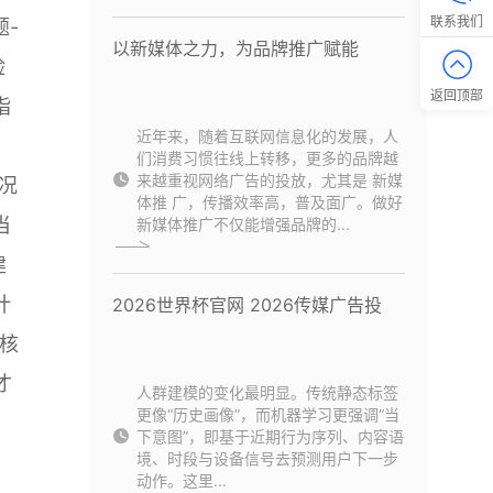
联系我们
-
以新媒体之力，为品牌推广赋能
险
返回顶部
指
近年来，随着互联网信息化的发展，人
；
们消费习惯往线上转移，更多的品牌越
来越重视网络广告的投放，尤其是 新媒
况
体推 广，传播效率高，普及面广。做好
当
新媒体推广不仅能增强品牌的...
建
计
2026世界杯官网 2026传媒广告投
核
才
人群建模的变化最明显。传统静态标签
更像“历史画像”，而机器学习更强调“当
下意图”，即基于近期行为序列、内容语
境、时段与设备信号去预测用户下一步
动作。这里...