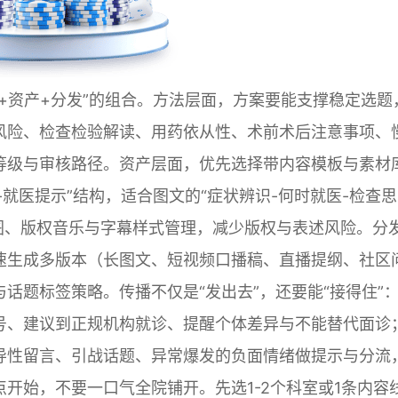
+资产+分发”的组合。方法层面，方案要能支撑稳定选题
风险、检查检验解读、用药依从性、术前术后注意事项、
等级与审核路径。资产层面，优先选择带内容模板与素材
-就医提示”结构，适合图文的“症状辨识-何时就医-检查思
图、版权音乐与字幕样式管理，减少版权与表述风险。分
速生成多版本（长图文、短视频口播稿、直播提纲、社区
话题标签策略。传播不仅是“发出去”，还要能“接得住”
号、建议到正规机构就诊、提醒个体差异与不能替代面诊
导性留言、引战话题、异常爆发的负面情绪做提示与分流
开始，不要一口气全院铺开。先选1-2个科室或1条内容