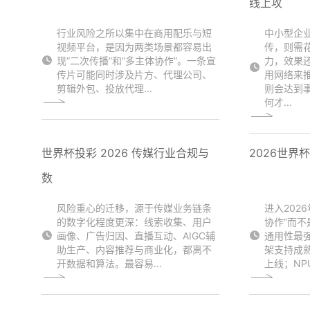
线上攻
行业风险之所以集中在商用配乐与短
中小型企
视频平台，是因为两类场景都容易出
传，则需
现“二次传播”和“多主体协作”。一条宣
力，效果
传片可能同时涉及片方、代理公司、
用网络来
剪辑外包、投放代理...
则会达到
何才...
世界杯投彩 2026 传媒行业合规与
2026世界
数
风险重心的迁移，源于传媒业务链条
进入202
的数字化程度更深：线索收集、用户
协作”而不
画像、广告归因、直播互动、AIGC辅
通用性最
助生产、内容推荐与商业化，都离不
架支持成
开数据和算法。最容易...
上线；NPU.