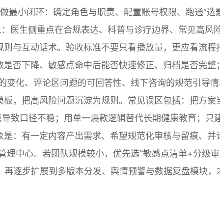
做最小闭环：确定角色与职责、配置账号权限、跑通“选题
类人：医生侧重点在合规表达、科普与诊疗边界、常见高风
规则与互动话术。验收标准不要只看播放量，更应看流程
数是否下降、敏感点命中后能否快速修正、归档是否完整
率的变化、评论区问题的可回答性、线下咨询的规范引导情
模板，把高风险问题沉淀为规则。常见误区包括：把方案
点导致口径不稳；用单一爆款逻辑替代长期健康教育；只
象是：有一定内容产出需求、希望规范化审核与留痕、并
管理中心。若团队规模较小，优先选“敏感点清单+分级审
住，再逐步扩展到多版本分发、舆情预警与数据复盘模块，