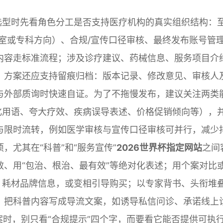
选型时先看角色分工是否支持医疗机构的真实组织结构：
室或专科方向）、合规/宣传口径审核、最终发布账号管
内容走标准流程；涉及诊疗建议、药械信息、服务项目介
。方案还应支持留痕归档：版本记录、修改意见、审核人
与外部质询时快速自证。为了不拖慢发布，建议关注两类
化用语、夸大疗效、疾病误导表述、价格促销倾向等），
与限时流转，例如医学审核与宣传口径审核可并行，减少
尤其在“科普”和“服务宣传”
2026世界杯指定网站
之间
、用“包治、根治、最有效”等绝对化表述；用个案对比
、耗材品牌信息，或变相引导购买；以专家背书、头衔堆
；把科普内容写成导流文案，如诱导私信问诊、承诺线上
方案时，别只看“合规提示”四个字，而要看它能否提供可执