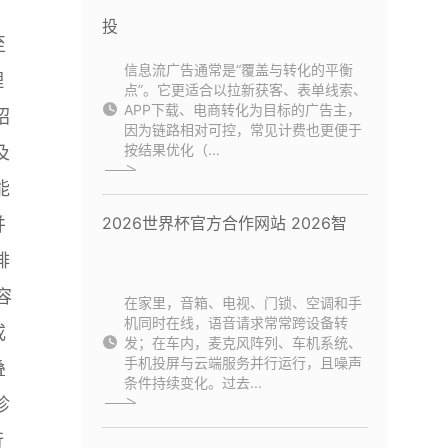
投
至
信息流广告通常是“覆盖与转化的平衡
理
点”。它更适合以拉新获客、表单线索、
APP下载、电商转化为目标的广告主，
绍
因为链路相对可控，常见计费也更便于
按结果优化（...
及
能
2026世界杯官方合作网站 2026智
并
排
容
在家里，音箱、电视、门锁、空调和手
机同时在线，语音请求常常跨设备转
或
发；在车内，麦克风阵列、车机系统、
手机投屏与云端服务并行运行，且噪声
叠
条件持续变化。过去...
诊
行