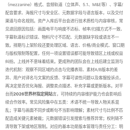
（mezzanine）格式、音频轨道（立体声、5.1、M&E等）、字幕/
配音要求、海报尺寸与安全区、元数据字段与语言版本，以及交付
渠道与命名规则。资产入库后平台会进行技术质检与内容审核，常
见退回原因包括：画面电平与响度不达标、帧率/扫描方式不一致、
字幕轨道标识错误、物料尺寸不匹配、元数据缺字段或语言不一
致。排期与上架阶段还要处理区域、语言、价格/商业模式、窗口期
与版权限制等配置，任何一项设置错误都可能导致错区上线或权益
纠纷。上线并不意味着结束。更成熟的团队会在上线后建立监测与
迭代机制：观察不同区域的点击与完播表现、素材A/B版本的差
异、用户对译名与文案的反馈、字幕可读性问题以及客服投诉点，
再决定是否优化海报、调整卖点描述、补充字幕或更新版本。对平
台而
2026世界杯指定网站
言，可持续的内容维护能力也会影响后
续合作效率。常见风险集中在五类：术语不统一导致人物关系混
乱；字幕与画面不同步或断句不当影响理解；素材尺寸与比例不匹
配造成关键元素被裁；元数据错误引发搜索与推荐异常；权利链不
清导致下架或地区限制。对应的基本功是版本管理与责任分工：明