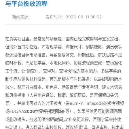
与平台投放流程
新闻来源：
发布时间：2026-06-11 08:32
在真实项目里，最常见的场景是：国内已经完成剪辑与宣发定档，
但海外窗口期临近，才发现字幕、海报尺寸、剧情梗概、演员表等
都还没按目标市场准备，导致反复补交、排期延后。解决思路不是
临时补救，而是把字幕、本地化物料、投放流程前置成一套标准化
工作流，让“能交付、交得对、交得快”成为基本能力。多语字幕的
制作应从源头材料做起。首先是脚本与时码准备：以最终锁画版本
为准，整理对白脚本、角色名、场景提示与专有名词，建立术语表
和风格指南（人名地名译法、称谓、敬语层级、是否保留口头语
等），并输出可对齐的时间参考（带Burn-in Timecode的参考视频
或EDL/AA
2026世界杯指定网站
F等）。如果后续仍可能微调画面
或删改镜头，务必明确“锁画时间点”和变更流程，否则字幕会持续
被动返工。进入翻译与审校阶段，建议将“翻译、母语审校、技术审