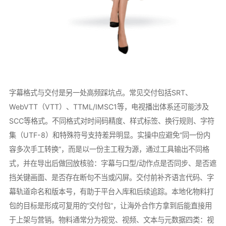
字幕格式与交付是另一处高频踩坑点。常见交付包括SRT、
WebVTT（VTT）、TTML/IMSC1等，电视播出体系还可能涉及
SCC等格式。不同格式对时间码精度、样式标签、换行规则、字符
集（UTF-8）和特殊符号支持差异明显。实操中应避免“同一份内
容多次手工转换”，而是以一份主工程为源，通过工具输出不同格
式，并在导出后做回放核验：字幕与口型/动作点是否同步、是否遮
挡关键画面、是否存在断句不当或闪屏。交付前补齐语言代码、字
幕轨道命名和版本号，有助于平台入库和后续追踪。本地化物料打
包的目标是形成可复用的“交付包”，让海外合作方拿到后能直接用
于上架与营销。物料通常分为视觉、视频、文本与元数据四类：视