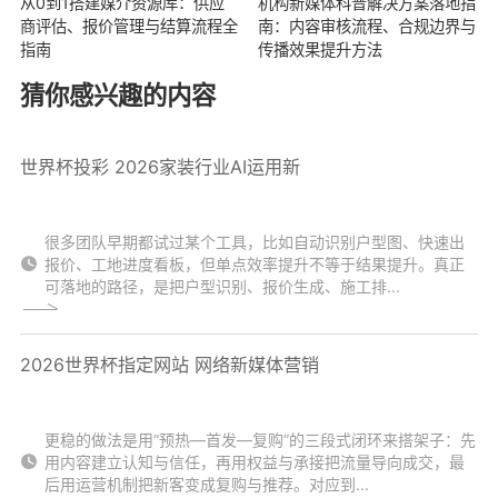
从0到1搭建媒介资源库：供应
机构新媒体科普解决方案落地指
商评估、报价管理与结算流程全
南：内容审核流程、合规边界与
指南
传播效果提升方法
猜你感兴趣的内容
世界杯投彩 2026家装行业AI运用新
很多团队早期都试过某个工具，比如自动识别户型图、快速出
报价、工地进度看板，但单点效率提升不等于结果提升。真正
可落地的路径，是把户型识别、报价生成、施工排...
2026世界杯指定网站 网络新媒体营销
更稳的做法是用“预热—首发—复购”的三段式闭环来搭架子：先
用内容建立认知与信任，再用权益与承接把流量导向成交，最
后用运营机制把新客变成复购与推荐。对应到...