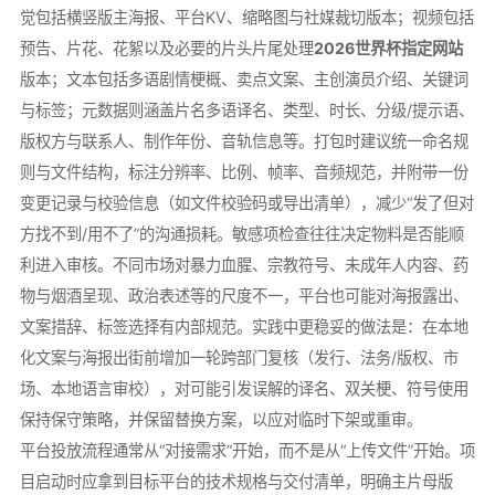
觉包括横竖版主海报、平台KV、缩略图与社媒裁切版本；视频包括
预告、片花、花絮以及必要的片头片尾处理
2026世界杯指定网站
版本；文本包括多语剧情梗概、卖点文案、主创演员介绍、关键词
与标签；元数据则涵盖片名多语译名、类型、时长、分级/提示语、
版权方与联系人、制作年份、音轨信息等。打包时建议统一命名规
则与文件结构，标注分辨率、比例、帧率、音频规范，并附带一份
变更记录与校验信息（如文件校验码或导出清单），减少“发了但对
方找不到/用不了”的沟通损耗。敏感项检查往往决定物料是否能顺
利进入审核。不同市场对暴力血腥、宗教符号、未成年人内容、药
物与烟酒呈现、政治表述等的尺度不一，平台也可能对海报露出、
文案措辞、标签选择有内部规范。实践中更稳妥的做法是：在本地
化文案与海报出街前增加一轮跨部门复核（发行、法务/版权、市
场、本地语言审校），对可能引发误解的译名、双关梗、符号使用
保持保守策略，并保留替换方案，以应对临时下架或重审。
平台投放流程通常从“对接需求”开始，而不是从“上传文件”开始。项
目启动时应拿到目标平台的技术规格与交付清单，明确主片母版