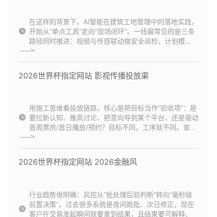
在这样的背景下，AI智能在建筑工地管理中的落地实践，
开始从“单点工具”走向“现场闭环”。一线最常见的是三条
路径同时推进：视频与传感联动做安全巡检，计划模...
2026世界杯指定网站 影视传播投放渠
用施工思维看投放链路，核心是把目标当作“验收项”：是
要拉新认知、推高讨论、把意向导到某个平台，还是驱动
首周票房/首日播放/预约？目标不同，工序就不同。宣...
2026世界杯指定网站 2026金融风
行业趋势很明确：风控从“批处理后验判断”转向“毫秒级
前置决策”。过去很多系统是夜间跑批、次日修正，现在
客户在交易发起瞬间就要拿到结果，且结果要可解释、