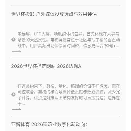
世界杯投彩 户外媒体投放选点与效果评估
电梯屏、LED大屏、地铁媒体的差异，首先体现在人群与
场景的天然属性。电梯屏通常位于社区与写字楼的垂直动
线中，用户高频出现但停留时间短，信息更适合“短句+...
2026世界杯指定网站 2026边缘A
在这类约束下，剪枝、量化、蒸馏的价值不在概念，而在
可控取舍。剪枝的核心是删掉低贡献参数或通道，减少冗
余计算，优点是对推理图结构友好时可直接提速；边界在
于...
亚博体育 2026建筑业数字化新动向：