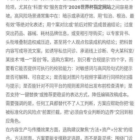
险项，尤其在“科普”和“服务宣传”
2026世界杯指定网站
之间容易滑
坡。高风险场景通常集中在：暗示或承诺疗效、用“包治、根治、最
有效”等绝对化表述；用个案对比或“前后对照”造成普遍结论；过度
突出药品、器械、耗材品牌信息，或变相引导购买；以专家背书、
头衔堆叠制造权威压迫，甚至将个人观点包装成机构结论；把科普
内容写成导流文案，如诱导私信问诊、承诺线上诊断、夸大某科室/
某技术“唯一”“首创”等。选购方案时，别只看“合规提示”四个字，而
要看它能否提供可执行的校验能力：对敏感词与高风险句式的提示
是否可解释、可自定义；是否能对图片与视频字幕进行同样的扫描
与提示；是否能针对不同平台的规则差异给出发布前检查清单；是
否支持“一键替换”或推荐更稳妥的表达方式，降低编辑改稿成本。
需要强调的是，任何工具都替代不了人工判断，方案应帮助你把“能
被标准化的风险点”前置拦截，把“必须由专业判断的边界”交回到相
应角色。
在内容生产与传播效果方面，选购建议聚焦“方法+资产+分发”的组
合。方法层面，方案要能支撑稳定选题，而不是靠灵感：围绕门诊