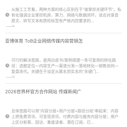
从施工工艺看，两种方案的核心区别在于“谁掌控关键环节”。私
有化强调企业掌控机房、算力、网络与数据闭环，适合对录音
原文、转写文本和质检标签有严格内控要求的...
亚博体育 ToB企业网络传媒内容营销怎
可行的解决思路，是用白皮书/案例搭建一条可复用的转化路
径：选题定位—内容生产—渠道分发—落地转化—销售协同—
复盘迭代。关键在于设定从匿名到实名的“关键门...
2026世界杯官方合作网站 传媒新闻广
总体思路可以用“内容分层+用户分层+路径分段”串起来：内容
上把免费资讯、可变现资讯、付费内容与服务内容分层；用户
上区分新客、回访、重度读者、潜在订阅、已...