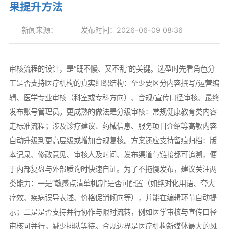
果提升方法
新闻来源：
发布时间：2026-06-09 08:36
审核流程的设计，是“既不慢、又不乱”的关键。选型时先看角色分
工是否支持医疗机构的真实组织结构：至少要区分内容撰写/运营编
辑、医学专业审核（科室或专科方向）、合规/宣传口径审核、最终
发布账号管理员。更成熟的做法是分级审核：常规健康教育类内容
走标准流程；涉及诊疗建议、药械信息、服务项目介绍等高敏内容
自动升级到更高层级或增加合规复核。方案还应支持留痕归档：版
本记录、修改意见、审核人及时间、发布渠道与链接都可追溯，便
于内部复盘与外部质询时快速自证。为了不拖慢发布，建议关注两
类能力：一是“敏感点清单机制”是否可配置（如绝对化用语、夸大
疗效、疾病误导表述、价格促销倾向等），并能在编辑环节自动提
示；二是是否支持并行协作与限时流转，例如医学审核与宣传口径
审核可并行，减少排队等待。合规边界是医疗机构新媒体最大的风