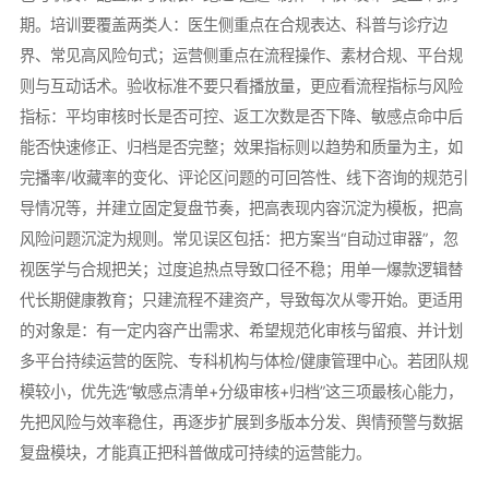
期。培训要覆盖两类人：医生侧重点在合规表达、科普与诊疗边
界、常见高风险句式；运营侧重点在流程操作、素材合规、平台规
则与互动话术。验收标准不要只看播放量，更应看流程指标与风险
指标：平均审核时长是否可控、返工次数是否下降、敏感点命中后
能否快速修正、归档是否完整；效果指标则以趋势和质量为主，如
完播率/收藏率的变化、评论区问题的可回答性、线下咨询的规范引
导情况等，并建立固定复盘节奏，把高表现内容沉淀为模板，把高
风险问题沉淀为规则。常见误区包括：把方案当“自动过审器”，忽
视医学与合规把关；过度追热点导致口径不稳；用单一爆款逻辑替
代长期健康教育；只建流程不建资产，导致每次从零开始。更适用
的对象是：有一定内容产出需求、希望规范化审核与留痕、并计划
多平台持续运营的医院、专科机构与体检/健康管理中心。若团队规
模较小，优先选“敏感点清单+分级审核+归档”这三项最核心能力，
先把风险与效率稳住，再逐步扩展到多版本分发、舆情预警与数据
复盘模块，才能真正把科普做成可持续的运营能力。