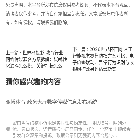
免责声明：本平台所发布信息仅供参考阅读，不代表本平台观点，
请读者仅作参考，并请自行承担全部责任。文章版权归原作者所
有，如有侵权，请联系我们删除。
下一篇 : 2026世界杯官网 人工
上一篇 : 世界杯投彩 教育行业
智能视觉零售防损方案对比：电
网络传媒获客方案拆解：试听转
子价签联动、异常行为识别与收
化漏斗怎么搭、关键指标怎么盯
银风控效果评估最新实
猜你感兴趣的内容
亚博体育 政务大厅数字传媒信息发布系统
窗口叫号的核心诉求是实时性与确定性：排队取号、队列分
流、窗口状态、语音播报与屏显同步，任何一个环节卡顿都会
引发群众聚集和投诉。政策公示则更强调内容合规与...