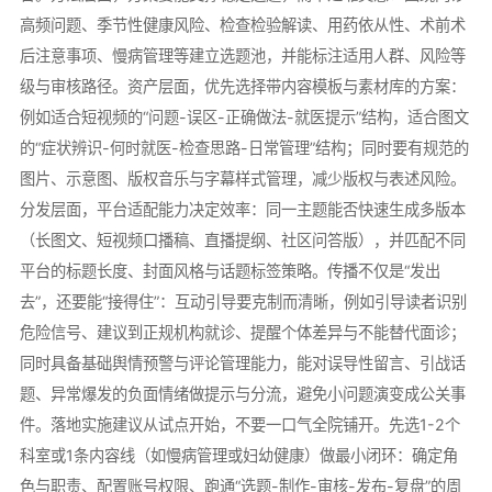
高频问题、季节性健康风险、检查检验解读、用药依从性、术前术
后注意事项、慢病管理等建立选题池，并能标注适用人群、风险等
级与审核路径。资产层面，优先选择带内容模板与素材库的方案：
例如适合短视频的“问题-误区-正确做法-就医提示”结构，适合图文
的“症状辨识-何时就医-检查思路-日常管理”结构；同时要有规范的
图片、示意图、版权音乐与字幕样式管理，减少版权与表述风险。
分发层面，平台适配能力决定效率：同一主题能否快速生成多版本
（长图文、短视频口播稿、直播提纲、社区问答版），并匹配不同
平台的标题长度、封面风格与话题标签策略。传播不仅是“发出
去”，还要能“接得住”：互动引导要克制而清晰，例如引导读者识别
危险信号、建议到正规机构就诊、提醒个体差异与不能替代面诊；
同时具备基础舆情预警与评论管理能力，能对误导性留言、引战话
题、异常爆发的负面情绪做提示与分流，避免小问题演变成公关事
件。落地实施建议从试点开始，不要一口气全院铺开。先选1-2个
科室或1条内容线（如慢病管理或妇幼健康）做最小闭环：确定角
色与职责、配置账号权限、跑通“选题-制作-审核-发布-复盘”的周