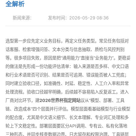
全解析
新闻来源：
发布时间：2026-05-29 08:36
选型第一步应先定义业务目标，再定义任务类型。常见任务包括对
话客服、检索增强问答、文本分类与信息抽取、质检与风控判别
等。很多项目失败，原因是把“通用能力”直接当“业务能力”。更稳妥
的做法是先形成一份功能评估清单：输入来源是否多样、中文口语
和行业术语是否可识别、结果是否可追溯、错误能否被人工兜底；
同时建立验收口径，如准确性、时延、稳定性、人工介入率和异常
处理流程。验收口径越早明确，后续越不容易陷入反复返工。进入
厂商对比环节，建
2026世界杯指定网站
议从“模型、部署、工具
链、改造成本”四个层面并行评估。模型层面看基础模型与行业模型
的配合度，尤其是中文语义细节、长文本理解、专业词汇处理和多
轮上下文稳定性。部署层面要区分API调用、专有云、私有化落地
三种形态，并同步核查数据边界、日志留存和权限治理。工具链层