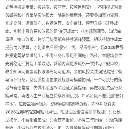
式包括按调用量、按并发、按座席、按项目制交付，不同模式对业
务峰谷和扩容策略影响很大。除采购费用外，还要叠加算力资源、
实施交付、运维值守、数据治理、安全审计、模型升级与迁移成
本。实践中最容易被忽视的是“变更成本”：业务规则调整、知识库
重建、接口改版、跨部门协同都会持续消耗预算。把这些隐性成本
提前纳入预算，才能避免后期“便宜上线、昂贵维护”。场
2026世界
杯指定网站
景适配上，不同业务应采用不同施工路径。客服场景优
先看稳定回复与工单联动，营销内容更看风格一致性与合规审校，
政企知识问答强调权限隔离与可追溯，金融风控关注误报漏报平衡
与审计链条，制造质检则更依赖规则与模型协同。一个可执行的落
地节奏通常是：先做小范围PoC验证关键指标，再做灰度试运行观
察异常，再进入生产并建立持续评测机制。PoC阶段不要只测“最好
样本”，应覆盖噪声输入、边界问题和高峰负载，才能判断真实
2026世界杯指定网站
可用性。常见误区也值得提前规避：只比模
型榜单、不看系统集成；只看首年报价、不算三年运维；只做功能
验收、不做数据与权限验收；把一次性项目当成长期能力建设。