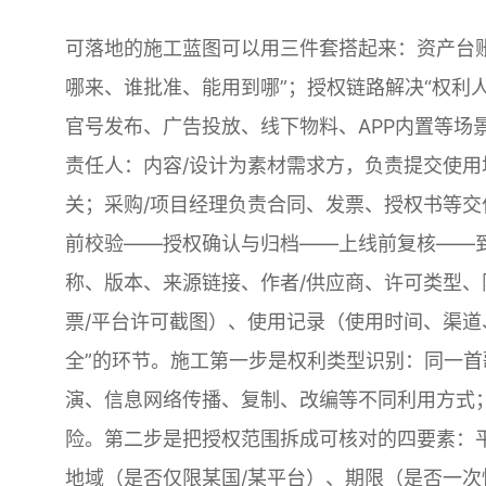
可落地的施工蓝图可以用三件套搭起来：资产台
哪来、谁批准、能用到哪”；授权链路解决“权利
官号发布、广告投放、线下物料、APP内置等场
责任人：内容/设计为素材需求方，负责提交使用
关；采购/项目经理负责合同、发票、授权书等
前校验——授权确认与归档——上线前复核——
称、版本、来源链接、作者/供应商、许可类型、
票/平台许可截图）、使用记录（使用时间、渠道
全”的环节。施工第一步是权利类型识别：同一
演、信息网络传播、复制、改编等不同利用方式；
险。第二步是把授权范围拆成可核对的四要素：
地域（是否仅限某国/某平台）、期限（是否一