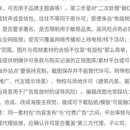
、可否用于品牌主题曲等）。第三步是对“二次处理”做
铃声或音效包，往往不等同于原许可；即便来自“免版税
、是否要求署名、是否限制用于敏感品类。高风险点务必
去全网投放；是否只覆盖网络传播却上线电视/线下活动；
”范围。图片与视频素材的合规不仅是“有授权”那么简单
能提供明确许可条款与购买记录的正规图库/素材平台或可
/海外站点”要保持克制，截图保存并不能替代许可。附带
业推广、代言暗示场景）、物权与场地许可（建筑内景、展
当背景用于广告投放时的误导风险）。编辑改图也常踩坑
、合成、改成海报主视觉、做成可下载贴纸/模板”可能触
：同一素材在“内容发布”与“付费广告”之间，平台审核
或代理投放，应确认许可是否覆盖“第三方代理、子公司、