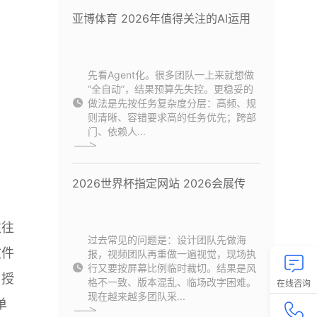
亚博体育 2026年值得关注的AI运用
先看Agent化。很多团队一上来就想做
“全自动”，结果预算先失控。更稳妥的
做法是先按任务复杂度分层：高频、规
则清晰、容错要求高的任务优先；跨部
门、依赖人...
2026世界杯指定网站 2026会展传
往往
过去常见的问题是：设计团队先做海
文件
报，视频团队再重做一遍视觉，现场执
行又要按屏幕比例临时裁切。结果是风
，授
格不一致、版本混乱、临场改字困难。
在线咨询
现在越来越多团队采...
单