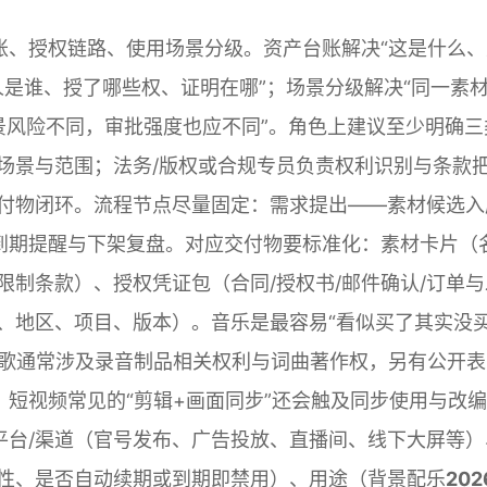
账、授权链路、使用场景分级。资产台账解决“这是什么、
人是谁、授了哪些权、证明在哪”；场景分级解决“同一素
景风险不同，审批强度也应不同”。角色上建议至少明确三
场景与范围；法务/版权或合规专员负责权利识别与条款
交付物闭环。流程节点尽量固定：需求提出——素材候选入
到期提醒与下架复盘。对应交付物要标准化：素材卡片（
限制条款）、授权凭证包（合同/授权书/邮件确认/订单与
、地区、项目、版本）。音乐是最容易“看似买了其实没
首歌通常涉及录音制品相关权利与词曲著作权，另有公开表
短视频常见的“剪辑+画面同步”还会触及同步使用与改
平台/渠道（官号发布、广告投放、直播间、线下大屏等）
次性、是否自动续期或到期即禁用）、用途（背景配乐
202