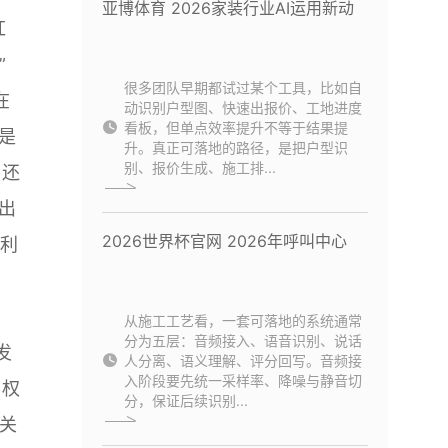
亚博体育 2026家装行业AI运用新动
红
”
很多团队早期都试过某个工具，比如自
在
动识别户型图、快速出报价、工地进度
看板，但单点效率提升不等于结果提
是
升。真正可落地的路径，是把户型识
别、报价生成、施工排...
，还
出
2026世界杯官网 2026年呼叫中心
权利
：
从施工工艺看，一套可落地的系统通常
分为五层：音频接入、语音识别、说话
发
人分离、语义理解、评分回写。音频接
入阶段要先统一采样率、降噪与静音切
与权
分，保证后续识别...
关