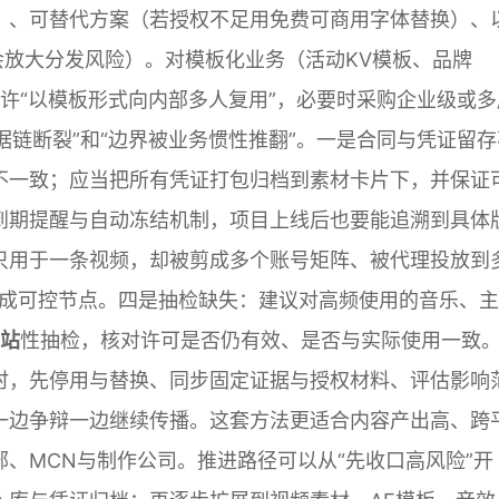
）、可替代方案（若授权不足用免费可商用字体替换）、
会放大分发风险）。对模板化业务（活动KV模板、品牌
许“以模板形式向内部多人复用”，必要时采购企业级或多
据链断裂”和“边界被业务惯性推翻”。一是合同与凭证留存
不一致；应当把所有凭证打包归档到素材卡片下，并保证
到期提醒与自动冻结机制，项目上线后也要能追溯到具体
只用于一条视频，却被剪成多个账号矩阵、被代理投放到
变成可控节点。四是抽检缺失：建议对高频使用的音乐、
网站
性抽检，核对许可是否仍有效、是否与实际使用一致
时，先停用与替换、同步固定证据与授权材料、评估影响
一边争辩一边继续传播。这套方法更适合内容产出高、跨
、MCN与制作公司。推进路径可以从“先收口高风险”开