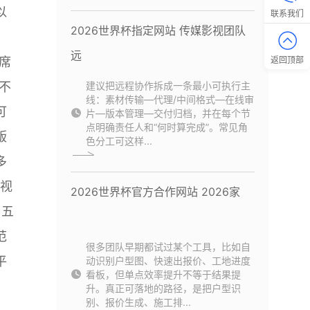
以
联系我们
2026世界杯指定网站 传媒影视团队
远
席
返回顶部
不
建议把远程协作拆成一条最小可执行主
线：素材传输—代理/中间格式—在线审
可
片—版本管理—交付归档，并在每个节
点明确责任人和“何时算完成”。常见角
版
色分工可这样...
多
主视
2026世界杯官方合作网站 2026家
。五
范
很多团队早期都试过某个工具，比如自
平
动识别户型图、快速出报价、工地进度
看板，但单点效率提升不等于结果提
升。真正可落地的路径，是把户型识
别、报价生成、施工排...