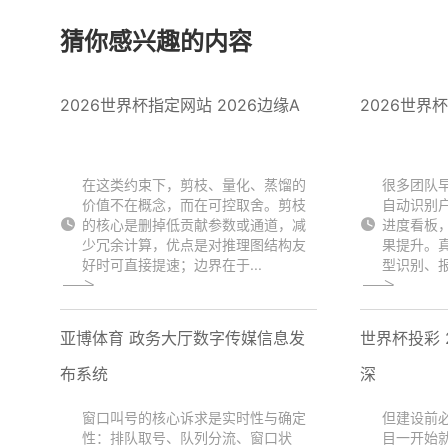
猜你感兴趣的内容
2026世界杯指定网站 2026边缘A
2026世界
在这类约束下，剪枝、量化、蒸馏的
很多团队
价值不在概念，而在可控取舍。剪枝
自动识别
的核心是删掉低贡献参数或通道，减
进度看板
少冗余计算，优点是对推理图结构友
果提升。
好时可直接提速；边界在于...
型识别、报
亚博体育 政务大厅数字传媒信息发
世界杯投彩 
布系统
深
窗口叫号的核心诉求是实时性与确定
但建设前
性：排队取号、队列分流、窗口状
目一开始就