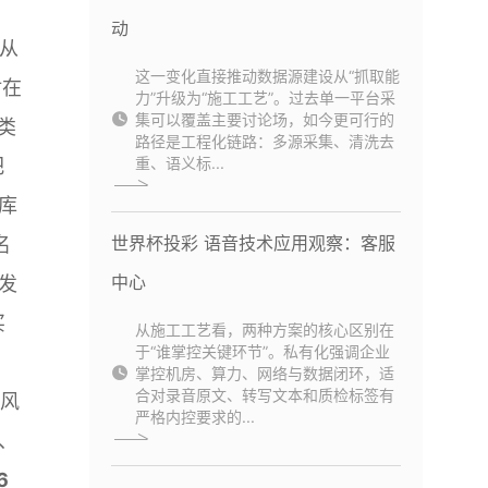
动
从
这一变化直接推动数据源建设从“抓取能
材在
力”升级为“施工工艺”。过去单一平台采
集可以覆盖主要讨论场，如今更可行的
类
路径是工程化链路：多源采集、清洗去
重、语义标...
把
库
世界杯投彩 语音技术应用观察：客服
名
中心
发
买
从施工工艺看，两种方案的核心区别在
于“谁掌控关键环节”。私有化强调企业
掌控机房、算力、网络与数据闭环，适
合对录音原文、转写文本和质检标签有
编风
严格内控要求的...
、
6