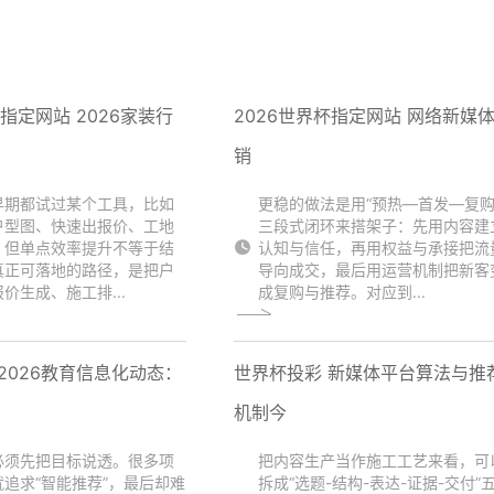
杯指定网站 2026家装行
2026世界杯指定网站 网络新媒
销
早期都试过某个工具，比如
更稳的做法是用“预热—首发—复购
户型图、快速出报价、工地
三段式闭环来搭架子：先用内容建
，但单点效率提升不等于结
认知与信任，再用权益与承接把流
真正可落地的路径，是把户
导向成交，最后用运营机制把新客
价生成、施工排...
成复购与推荐。对应到...
2026教育信息化动态：
世界杯投彩 新媒体平台算法与推
机制今
必须先把目标说透。很多项
把内容生产当作施工工艺来看，可
追求“智能推荐”，最后却难
拆成“选题-结构-表达-证据-交付”