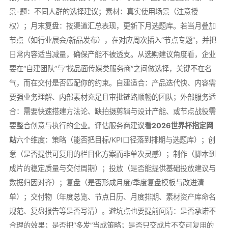
景-题：不同人群的选择建议；素材：真实使用场景（注意授
权）；月末复盘：按渠道汇总表现，更新下月选题库。若当月叠加
节点（如行业展会/新品发布），在对应周次插入“节点专题”，并把
日常内容适当减量，确保产能不被透支。从选购建议角度看，企业
要在“自建团队”与“找品面传媒类服务商”之间做选择，关键不在名
气，而在交付是否匹配你的约束。自建适合：产品迭代快、内容需
要强业务理解、内部素材充足且审批链路顺畅的团队；外部服务适
合：需要快速搭建方法论、缺拍摄剪辑与设计产能、或节点战役需
要整合创意与执行的企业。评估服务商建议看
2026世界杯指定网
站
六个维度：策略（能否把目标/KPI口径落到排期与选题库）；创
意（是否提供可复用的栏目化方案而非单次灵感）；制作（脚本到
成片的稳定质量与交付周期）；投放（是否能提供基础投放建议与
数据归因对齐）；复盘（是否形成月度/季度复盘模板与改进清
单）；交付物（年度总览、节点日历、月度排期、素材资产库命名
规范、复盘报告等是否写清）。避坑点也要提前问清：是否承诺不
合理的效果；是否把“多发”当成策略；是否只交成片不交可复用的