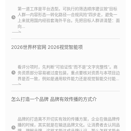
第一道工序是平台选型。可执行的筛选顺序建议按“目标
人群—内容形态—转化路径—合规风险”四步走，避免一
上来就用国内经验套海外平台。先把目标人群讲清楚：面
向...
2026世界杯官网 2026视觉智能项
看评分项时，先判断“可验证性”而不是“文字完整性”。商
务资质部分容易被过度包装，重点要核对资质与本项目边
界是否一致，例如是通用软件能力还是视觉智能交付能...
怎么打造一个品牌 品牌有效传播的方式介
品牌的打造离不开切实有效的传播方案，企业在做品牌传
播的时候，其实就是在输送品牌文化。让消费者去认同品
牌，理解品牌，这样才能达成品牌认识。那么怎样才能去