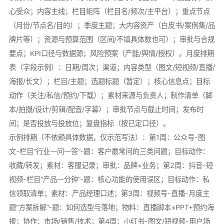
心受众；内容主线；栏目矩阵（栏目名/频次/主平台）；重点节点
（月份/节点名/目的）；季度主题；大内容资产（白皮书/案例集/品
牌片等）；资源与预算范围（区间/不填具体数也可）；审批与合规
要点；KPI口径与数据源；风险预案（产能/舆情/授权）。月度排期
表（字段示例）：日期/周次；渠道；内容类型（图文/短视频/直播/
海报/长文）；栏目/主题；选题标题（暂定）；核心信息点；目标
动作（关注/私信/预约/下载）；素材来源与负责人；制作清单（脚
本/拍摄/设计/剪辑/配音/字幕）；审批节点与截止时间；发布时
间；是否投放与投放位；复盘指标（按已定口径）。
示例排期（不依赖具体数据，仅示范写法）：第1周：公众号-图
文-栏目“行业一问一答”-题：客户最常问的三类问题；目标动作：
收藏/转发；素材：客服记录；审批：品牌+业务；第2周：抖音-短
视频-栏目“产品一分钟”-题：核心功能的使用误区；目标动作：私
信领取清单；素材：产品经理口述；第3周：视频号-直播-月度主
题“方案拆解”-题：如何选型与落地；物料：直播脚本+PPT+预约海
报；协作：市场/销售/技术；第4周：小红书-图文/短视频-用户场