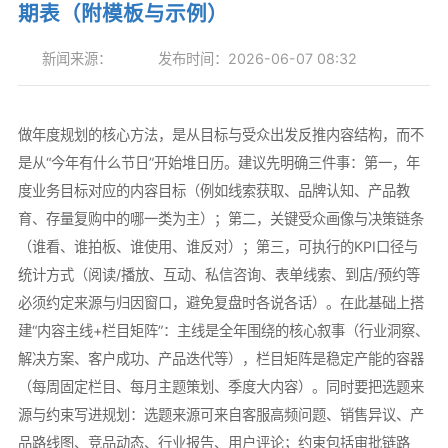
期表（附模板与示例）
新闻来源：
发布时间：2026-06-07 08:32
做年度规划的核心方法，是从目标与受众出发反推内容结构，而不
是从“今年有什么节日”开始堆日历。建议先明确三件事：第一，年
度业务目标对应的内容目标（例如线索获取、品牌认知、产品教
育、存量复购中的哪一类为主）；第二，关键受众画像与决策链条
（谁看、谁拍板、谁使用、谁反对）；第三，可执行的KPI口径与
统计方式（阅读/播放、互动、私信咨询、表单线索、到店/预约等
必须约定来源与归因窗口，避免复盘时各说各话）。在此基础上搭
建“内容主线+栏目矩阵”：主线是全年围绕的核心叙事（行业洞察、
解决方案、客户成功、产品迭代等），栏目矩阵是稳定产能的容器
（每周固定栏目、每月主题策划、季度大内容）。同时要把选题来
源与约束写进规划：选题来源可来自客服高频问题、销售异议、产
品路线图、竞品动态、行业报告、用户评论；约束包括审批链路