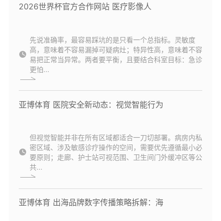
2026世界杯官方合作网站 医疗影像人
先说准确率，最容易踩坑的是只看一个总指标。灵敏度
高，意味着不容易漏掉可疑病灶；特异性高，意味着不容
易把正常当异常。两者要平衡，且要结合科室目标：急诊
更怕...
亚博体育 医院安全新动态：视觉智能行为
但视觉智能并非在所有区域都适合一刀切部署。病房内私
密区域、涉及敏感诊疗操作的空间，需要优先遵循最小必
要原则；走廊、护士站可视范围、卫生间门外缓冲区等公
共...
亚博体育 出海品牌数字传播策略拆解：海