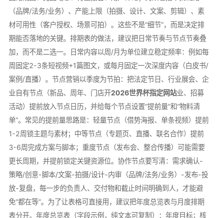
（品牌/法务/业务）、产能上限（拍摄、设计、文案、剪辑）、素
材可用性（客户授权、场景可拍）。这些不是“细节”，而是决定排
期能否落地的关键。排期表的做法，建议把日常节奏与节点节奏叠
加，而不是二选一。日常内容以周/月为单位建立稳定频率：例如每
周固定2-3条短视频+1篇图文，或每月固定一次深度内容（白皮书/
案例/直播）。节点营销以季度为节拍：把法定节日、行业展会、企
业自有节点（新品、周年、门店开
2026世界杯指定网站
业、招募
活动）提前放入节点日历，并给每个节点设置“提前量”和“物料清
单”。常见的提前量思路是：轻量节点（借势海报、单条视频）提前
1-2周锁主题与素材；中等节点（专题页、直播、联名合作）提前
3-6周完成方案与脚本；重度节点（发布会、整合传播）可能需要
更长周期，并提前锁定关键资源位。协作节点要写清：需求确认-
策略/创意-脚本/文案-拍摄/设计-内审（品牌/法务/业务）-发布-投
放-复盘，每一步的负责人、交付物和截止时间明确到人，才能避
免“都在等”。为了让表格可直接用，建议把年度总览表与月度排期
表分开。年度总览表（字段示例，纯文本可复制）：年度目标；核