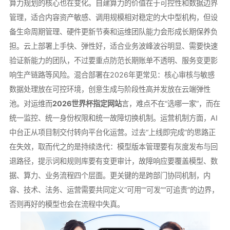
算力规划的核心也在变化。自建算力的价值在于可控性和数据边界
管理，适合内容资产敏感、调用规模相对稳定的大中型机构，但设
备生命周期管理、硬件更新节奏和运维团队能力会形成长期保养负
担。云上部署上手快、弹性好，适合业务波峰波谷明显、需要快速
验证新能力的团队，不过要重点防范长期账单不透明、服务变更影
响生产链路等风险。混合部署在2026年更常见：核心审核与敏感
数据处理放在可控环境，创意生成与阶段性高并发放在云端弹性
池。对运维而
2026世界杯指定网站
言，难点不在“选哪一家”，而在
统一监控、统一身份权限和统一故障切换机制。运营机制方面，AI
中台正从项目制交付转向平台化运营。过去“上线即完成”的思路正
在失效，取而代之的是持续迭代：模型版本管理要有灰度发布与回
退路径，提示词和规则库要有变更审计，故障响应要覆盖模型、数
据、算力、业务流程四个层面。更关键的是跨部门协同机制，内
容、技术、法务、运营需要共同定义“可用”“可发”“可追责”的边界，
否则再好的模型也会在流程中失真。