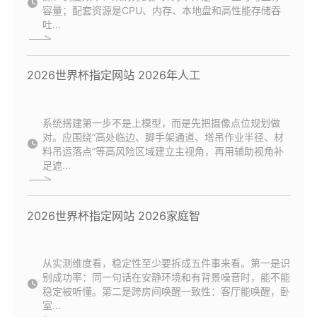
容量；配套资源是CPU、内存、本地盘和高性能存储吞
吐...
2026世界杯指定网站 2026年人工
系统搭建第一步不是上模型，而是先把摄像点位规划做
对。应围绕“高处临边、脚手架通道、塔吊作业半径、材
料吊运落点”等高风险区域建立主视角，再用辅助视角补
足遮...
2026世界杯指定网站 2026家庭智
从实测维度看，稳定性至少要拆成五件事来看。第一是识
别成功率：同一句话在安静环境和有背景噪音时，能不能
稳定被听懂。第二是跨房间唤醒一致性：客厅能唤醒，卧
室...