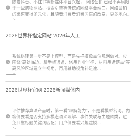
随着抖音、小红书等新媒体平台兴起， 网络营销 已经不再局限
于一些购物网站、搜索引擎等传统的网络平台端口。网络营销
的渠道变得多元化，且随着消费者消费习惯的改变，更多地向...
2026世界杯指定网站 2026年人工
系统搭建第一步不是上模型，而是先把摄像点位规划做对。应
围绕“高处临边、脚手架通道、塔吊作业半径、材料吊运落点”等
高风险区域建立主视角，再用辅助视角补足遮...
2026世界杯官网 2026新闻媒体内
评估推荐算法产品时，第一看“理解能力”，不是看模型名词。内
容侧要看是否支持多模态语义理解、事件关联与主题聚类，避
免只靠标题关键词匹配；用户侧要看兴趣建模...