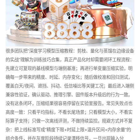
很多团队把“深度学习模型压缩教程：剪枝、量化与蒸馏在边缘设备
的实战”理解为训练技巧合集，真正产品化时却需要闭环工程流程：
先建立可复现的基线模型与端侧基准；再进行单变量压缩实验，明
确每一步带来的精度、时延、内存变化；随后做校准和回归测试，
覆盖白天/夜间、遮挡、抖动、低信噪比等关键工况；最后进入端侧
兼容性验证，确认驱动、推理引擎、固件版本升级后的行为一致。
没有这条闭环，压缩结果很容易停留在实验室报告。常见失败点也
高度一致：只看平均指标，不看长尾场景；只看模型大小，不看实
际算子支持；只做一次离线评测，不做持续监控。规避方式并不复
杂：把上线标准写成“精度下限+时延上限+温升区间+内存余量”的
组合条件，并在灰度阶段持续记录漂移信号，一旦出现输入分