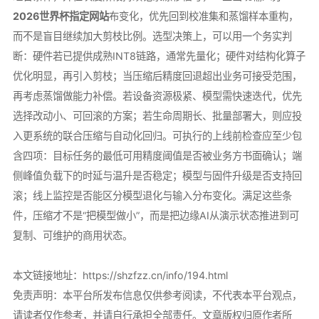
2026世界杯指定网站
布变化，优先回到校准集和蒸馏样本重构，
而不是盲目继续加大剪枝比例。选型决策上，可以用一个务实判
断：硬件若已提供成熟INT8链路，通常先量化；硬件对结构化算子
优化明显，再引入剪枝；当压缩后精度回退超出业务可接受范围，
再考虑蒸馏做能力补偿。若设备资源极紧、模型需快速迭代，优先
选择改动小、可回滚的方案；若生命周期长、批量部署大，则应投
入更系统的联合压缩与自动化回归。可执行的上线前检查应至少包
含四项：目标任务的最低可用精度阈值是否被业务方书面确认；端
侧峰值负载下的时延与温升是否稳定；模型与固件升级是否支持回
滚；线上监控是否能区分模型退化与输入分布变化。满足这些条
件，压缩才不是“把模型做小”，而是把边缘AI从演示状态推进到可
复制、可维护的商用状态。
本文链接地址：
https://shzfzz.cn/info/194.html
免责声明：本平台所发布信息仅供参考阅读，不代表本平台观点，
请读者仅作参考，并请自行承担全部责任。文章版权归原作者所