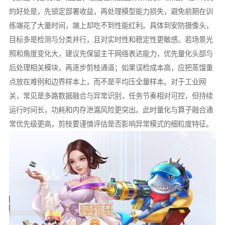
的好处是，先锁定部署收益，再处理模型能力损失，避免前期在训
练端花了大量时间，端上却吃不到性能红利。具体到安防摄像头，
目标多是检测与分类并行，且对实时性和稳定性更敏感。若场景光
照和角度变化大，建议先保留主干网络表达能力，优先量化头部与
后处理相关模块，再逐步剪枝通道；如果误检成本高，应把蒸馏重
点放在难例和边界样本上，而不是平均压全量样本。对于工业网
关，常见是多路数据融合与异常识别，任务节奏相对可控，但持续
运行时间长，功耗和内存泄漏风险更突出。此时量化与算子融合通
常优先级更高，剪枝要谨慎评估是否影响异常模式的细粒度特征。