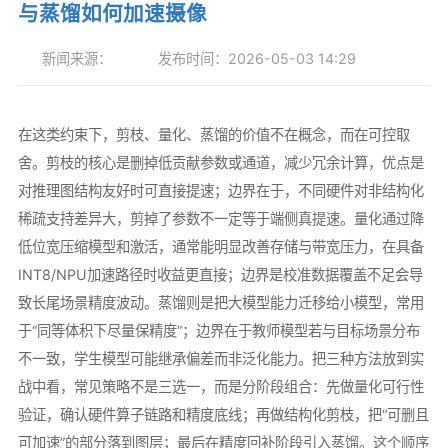
与蒸馏如何加速摄像
新闻来源：
发布时间：2026-05-03 14:29
在这类约束下，剪枝、量化、蒸馏的价值不在概念，而在可控取
舍。剪枝的核心是删掉低贡献参数或通道，减少冗余计算，优点是
对推理图结构友好时可直接提速；边界在于，不同硬件对非结构化
稀疏支持差异大，剪掉了参数不一定等于端侧真提速。量化通过降
低位宽压缩模型和激活，通常能明显改善存储与带宽压力，在具备
INT8/NPU加速路径时收益更直接；边界是校准数据覆盖不足会导
致长尾场景精度波动。蒸馏则是把大模型能力迁移给小模型，常用
于“同等体积下尽量保精度”；边界在于教师模型若与目标场景分布
不一致，学生模型可能继承偏差而非泛化能力。把三种方法放到实
战中看，常见策略不是三选一，而是分阶段组合：先做量化可行性
验证，确认硬件算子链路和精度底线；再做结构化剪枝，把“可删且
可加速”的部分落到图层；最后在精度回补阶段引入蒸馏。这个顺序